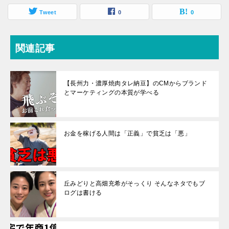
Tweet
0
0
関連記事
【長州力・濃厚焼肉タレ納豆】のCMからブランド
とマーケティングの本質が学べる
お金を稼げる人間は「正義」で貧乏は「悪」
丘みどりと高畑充希がそっくり そんなネタでもブ
ログは書ける