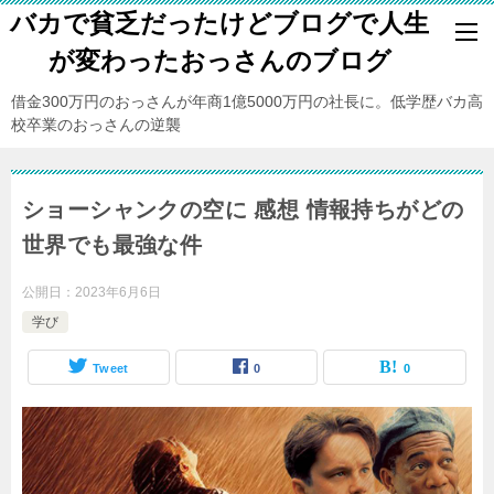
バカで貧乏だったけどブログで人生
が変わったおっさんのブログ
借金300万円のおっさんが年商1億5000万円の社長に。低学歴バカ高
校卒業のおっさんの逆襲
ショーシャンクの空に 感想 情報持ちがどの
世界でも最強な件
公開日：
2023年6月6日
学び
Tweet
0
0