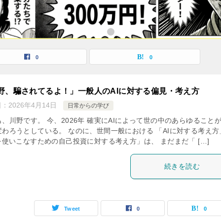
0
0
野、騙されてるよ！」一般人のAIに対する偏見・考え方
日：
2026年4月14日
日常からの学び
、川野です。 今、2026年 確実にAIによって世の中のあらゆること
変わろうとしている。 なのに、世間一般における 「AIに対する考え方
を使いこなすための自己投資に対する考え方」は、 まだまだ「 […]
続きを読む
Tweet
0
0