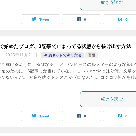
続きを読む
Tweet
0
0
代で始めたブログ、3記事で止まってる状態から抜け出す方法
日：
2025年11月21日
40歳ネットで稼ぐ方法
習慣
グで稼げるように、俺はなる！ と ワンピースのルフィーのような勢い
を始めたのに、3記事しか書けていない…。 ハァ〜やっぱり俺、文章
能がないんだ。 お金を稼ぐセンスとかゼロなんだ… コツコツ何かを積
続きを読む
Tweet
0
0