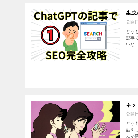
生成
公開
どうも
記事
いな！
ネッ
公開
どう
話を
んか