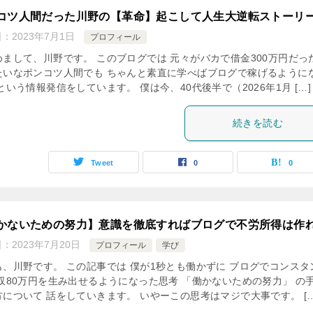
コツ人間だった川野の【革命】起こして人生大逆転ストーリ
日：
2023年7月1日
プロフィール
めまして、川野です。 このブログでは 元々がバカで借金300万円だっ
たいなポンコツ人間でも ちゃんと素直に学べばブログで稼げるように
という情報発信をしています。 僕は今、40代後半で（2026年1月 […]
続きを読む
Tweet
0
0
かないための努力】意識を徹底すればブログで不労所得は作
日：
2023年7月20日
プロフィール
学び
も、川野です。 この記事では 僕が1秒とも働かずに ブログでコンスタ
月収80万円を生み出せるようになった思考 「働かないための努力」 の
方について 話をしていきます。 いやーこの思考はマジで大事です。 […