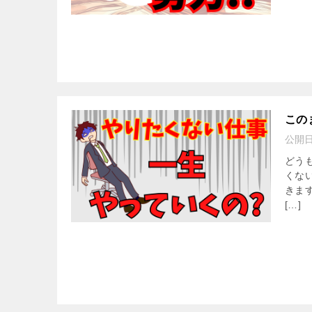
この
公開
どう
くな
きま
[…]