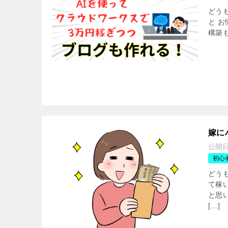
どう
と 
構築
嫁に
公開
初心
どう
て稼
と思
[…]