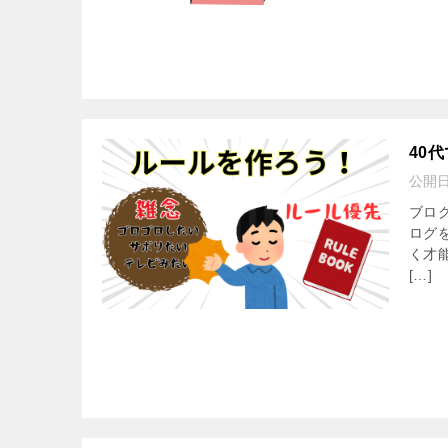
40
公開
ブロ
ログ
く才
[…]