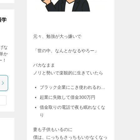
済学
元々、勉強が大っ嫌いで
げな
「世の中、なんとかなるやろー」
単か
ー！
バカなまま
ノリと勢いで楽観的に生きていたら
ブラック企業にこき使われるわ…
起業に失敗して借金300万円
借金取りの電話で夜も眠れなくな
り
妻も子供もいるのに
僕は、にっちもさっちもいかなくなっ