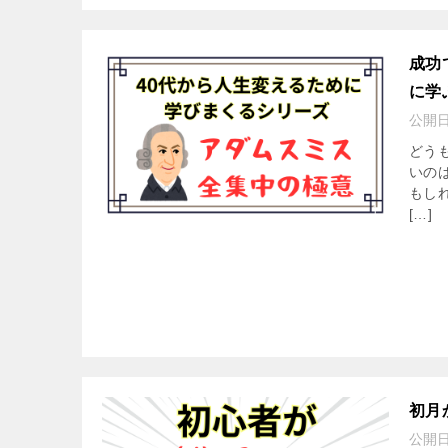
成功
に学
公開
どう
いの
もし
[…]
初月
公開