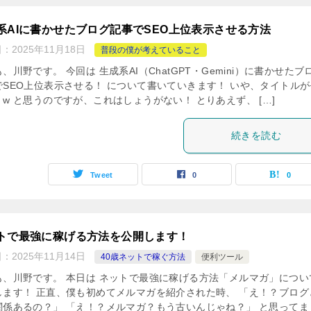
系AIに書かせたブログ記事でSEO上位表示させる方法
日：
2025年11月18日
普段の僕が考えていること
、川野です。 今回は 生成系AI（ChatGPT・Gemini）に書かせたブ
でSEO上位表示させる！ について書いていきます！ いや、タイトルが
w と思うのですが、これはしょうがない！ とりあえず、 […]
続きを読む
Tweet
0
0
トで最強に稼げる方法を公開します！
日：
2025年11月14日
40歳ネットで稼ぐ方法
便利ツール
も、川野です。 本日は ネットで最強に稼げる方法「メルマガ」につい
します！ 正直、僕も初めてメルマガを紹介された時、 「え！？ブログ
関係あるの？」 「え！？メルマガ？もう古いんじゃね？」 と思ってま