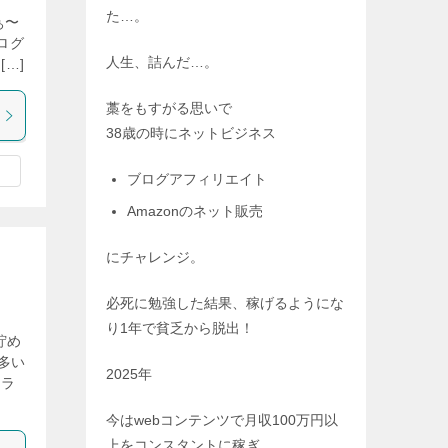
た…。
ぁ〜
ログ
人生、詰んだ…。
…]
藁をもすがる思いで
38歳の時にネットビジネス
ブログアフィリエイト
Amazonのネット販売
にチャレンジ。
必死に勉強した結果、稼げるようにな
り1年で貧乏から脱出！
貯め
多い
2025年
クラ
今はwebコンテンツで月収100万円以
上をコンスタントに稼ぎ、