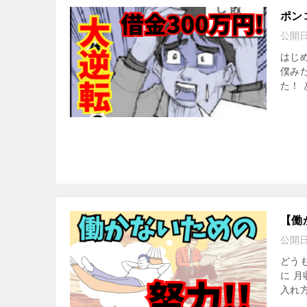
ポン
公開
はじ
僕み
た！ 
【働
公開
どう
に 
入れ