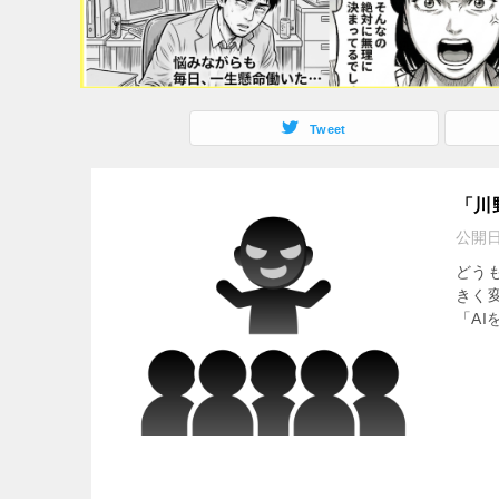
Tweet
「川
公開
どうも
きく
「AI