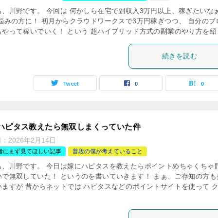
も、川野です。 今回は 何かしら在宅で副収入3万円以上、稼ぎたいな
お悩みの方に！ 初月からクラウドワークスで3万円稼ぎつつ、 自分のブ
もやって稼いでいく！ という 超ハイブリッド方式の副業のやり方を紹 [
続きを読む
Tweet
0
0
ハピタス教えたら無双しまくっていた件
日：
2026年2月14日
者にまず見てほしい記事
普段の僕が考えていること
も、川野です。 今日は嫁にハピタスを教えたらポイントめちゃくちゃ
いで無双していた！ というのを書いていきます！ まぁ、ご存知の方も
いますが 昔からネットでは ハピタスなどのポイントサイトを使って 