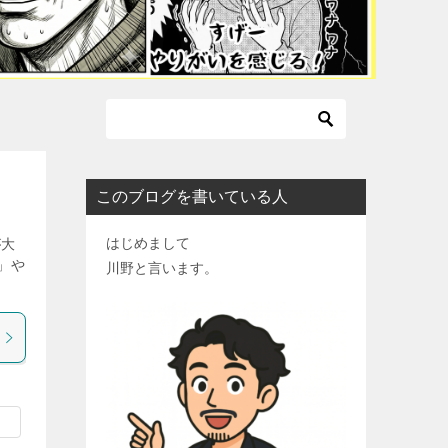
このブログを書いている人
はじめまして
が大
」や
川野と言います。