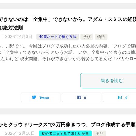
できないのは「全集中」できないから。アダム・スミスの経
ぶ絶対法則
日：
2026年4月3日
40歳ネットで稼ぐ方法
学び
物語
も、川野です。 今回はブログで成功したい人必見の内容。 ブログで稼
は「全集中」できないから というお話。 いや、全集中って言うのは簡
れないけど 現実問題、それができないから苦労してるんだ！バカヤロ
続きを読む
Tweet
0
0
からクラウドワークスで3万円稼ぎつつ、ブログ作成する手順
日：
2026年2月16日
初心者にまず見てほしい記事
学び