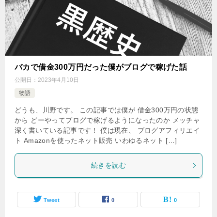
バカで借金300万円だった僕がブログで稼げた話
公開日：
2023年4月10日
物語
どうも、川野です。 この記事では僕が 借金300万円の状態
から どーやってブログで稼げるようになったのか メッチャ
深く書いている記事です！ 僕は現在、 ブログアフィリエイ
ト Amazonを使ったネット販売 いわゆるネット […]
続きを読む
Tweet
0
0