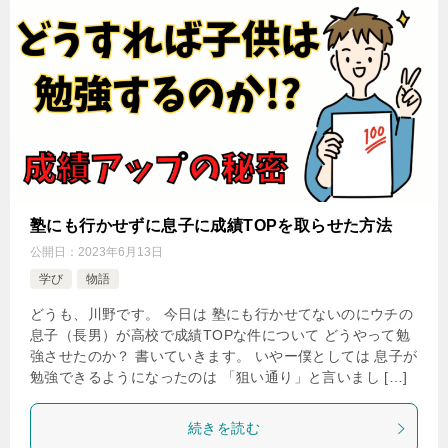
塾にも行かせずに息子に成績TOPを取らせた方法
公開日：
2023年6月13日
学び
物語
どうも、川野です。 今日は 塾にも行かせてないのにウチの
息子（長男）が高校で成績TOPな件について どうやって勉
強させたのか？ 書いていきます。 いやー僕としては 息子が
勉強できるようになったのは 「狙い通り」と言いまし […]
続きを読む