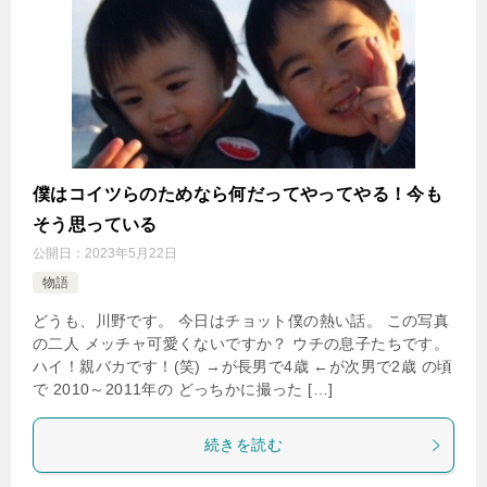
僕はコイツらのためなら何だってやってやる！今も
そう思っている
公開日：
2023年5月22日
物語
どうも、川野です。 今日はチョット僕の熱い話。 この写真
の二人 メッチャ可愛くないですか？ ウチの息子たちです。
ハイ！親バカです！(笑) →が長男で4歳 ←が次男で2歳 の頃
で 2010～2011年の どっちかに撮った […]
続きを読む