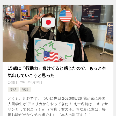
15歳に「行動力」負けてると感じたので、もっと本
気出していこうと思った
公開日：
2023年8月30日
学び
物語
どうも、川野です。 ついに先日 2023/08/26 我が家に外国
人留学生が アメリカからやってきた！ えー名前は、 キャサ
リンとしておこう！ｗ （写真：右の子。ちなみに左は、毎
度お騒がせなウチの嫁です） （本人の許可を […]