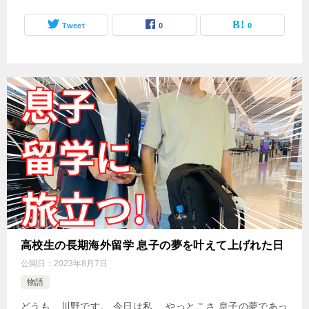
Tweet
0
0
高校生の長期海外留学 息子の夢を叶えて上げれた日
公開日：
2023年8月7日
物語
どうも、川野です。 今日は私、 やっとこさ 息子の夢であっ