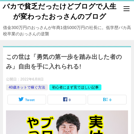
バカで貧乏だったけどブログで人生
が変わったおっさんのブログ
借金300万円のおっさんが年商1億5000万円の社長に。低学歴バカ高
校卒業のおっさんの逆襲
この世は「勇気の第一歩を踏み出した者の
み」自由を手に入れられる!
公開日：
2022年6月8日
40歳ネットで稼ぐ方法
初心者にまず見てほしい記事
Tweet
0
0