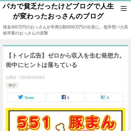
バカで貧乏だったけどブログで人生
が変わったおっさんのブログ
借金300万円のおっさんが年商1億5000万円の社長に。低学歴バカ高
校卒業のおっさんの逆襲
【トイレ広告】ゼロから収入を生む発想力。
街中にヒントは落ちている
公開日：
2023年6月29日
学び
Tweet
0
0