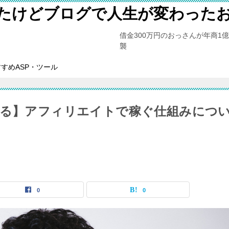
たけどブログで人生が変わった
借金300万円のおっさんが年商1
襲
すめASP・ツール
きる】アフィリエイトで稼ぐ仕組みにつ
0
0