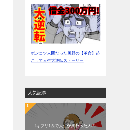
ポンコツ人間だった川野の【革命】起
こして人生大逆転ストーリー
人気記事
ゴキブリ1匹で人生が変わった人の