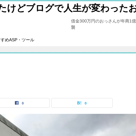
たけどブログで人生が変わった
借金300万円のおっさんが年商1
襲
すめASP・ツール
0
0