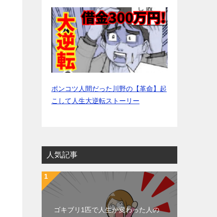
ポンコツ人間だった川野の【革命】起
こして人生大逆転ストーリー
人気記事
ゴキブリ1匹で人生が変わった人の