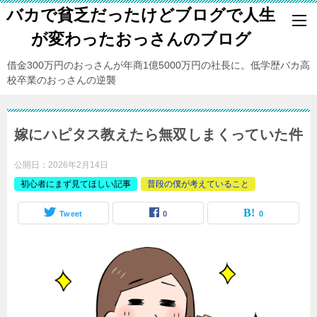
バカで貧乏だったけどブログで人生
が変わったおっさんのブログ
借金300万円のおっさんが年商1億5000万円の社長に。低学歴バカ高
校卒業のおっさんの逆襲
嫁にハピタス教えたら無双しまくっていた件
公開日：
2026年2月14日
初心者にまず見てほしい記事
普段の僕が考えていること
Tweet
0
0