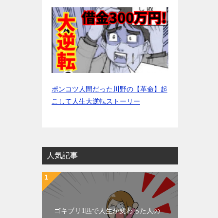
ポンコツ人間だった川野の【革命】起
こして人生大逆転ストーリー
人気記事
ゴキブリ1匹で人生が変わった人の