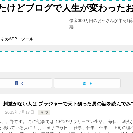
たけどブログで人生が変わった
借金300万円のおっさんが年商1
襲
すめASP・ツール
0
0
、刺激がない人は ブラジャーで天下獲った男の話を読んでみ
日：
2023年7月17日
学び
も、川野です。 この記事では 40代のサラリーマン生活。 毎日、刺激
 と嘆いている人に！ 月～金まで毎日、 仕事、仕事、仕事… 上司の理