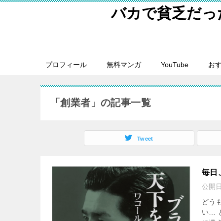
バカで貧乏だっ
プロフィール
無料マンガ
YouTube
おす
「創業者」の記事一覧
Tweet
毎日
公開
どう
い…