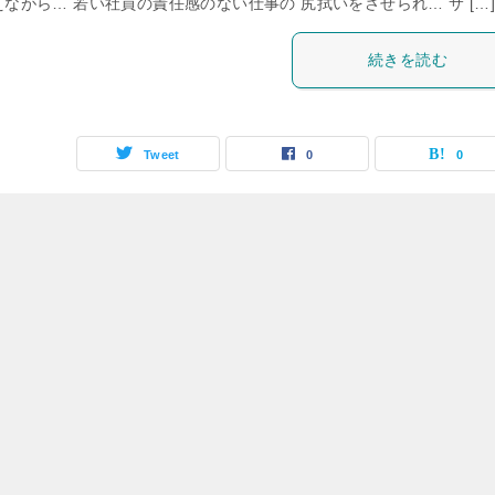
ながら… 若い社員の責任感のない仕事の 尻拭いをさせられ… サ […
続きを読む
Tweet
0
0