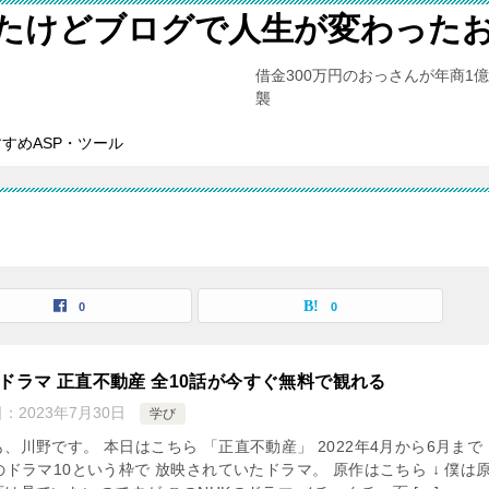
たけどブログで人生が変わった
借金300万円のおっさんが年商1
襲
すめASP・ツール
0
0
Kドラマ 正直不動産 全10話が今すぐ無料で観れる
日：
2023年7月30日
学び
、川野です。 本日はこちら 「正直不動産」 2022年4月から6月まで
のドラマ10という枠で 放映されていたドラマ。 原作はこちら ↓ 僕は