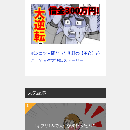
ポンコツ人間だった川野の【革命】起
こして人生大逆転ストーリー
人気記事
ゴキブリ1匹で人生が変わった人の