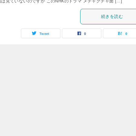
は見ていないのですが このNHKのドラマ メチャクチャ面 […]
続きを読む
Tweet
0
0