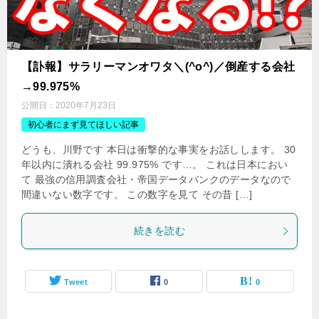
【訃報】サラリーマンオワタ＼(^o^)／倒産する会社
→99.975%
公開日：
2020年7月23日
初心者にまず見てほしい記事
どうも、川野です 本日は衝撃的な事実をお話しします。 30
年以内に潰れる会社 99.975% です…。 これは日本におい
て 最強の信用調査会社・帝国データバンクのデータなので
間違いない数字です。 この数字を見て その昔 […]
続きを読む
Tweet
0
0