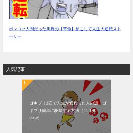
ポンコツ人間だった川野の【革命】起こして人生大逆転スト
ーリー
人気記事
ゴキブリ1匹で人生が変わった人の話・ゴ
キブリ簡単に駆除する方法
（41,140
view）