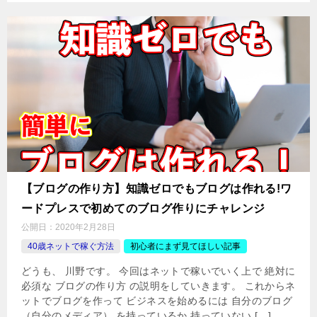
【ブログの作り方】知識ゼロでもブログは作れる!ワ
ードプレスで初めてのブログ作りにチャレンジ
公開日：
2020年2月28日
40歳ネットで稼ぐ方法
初心者にまず見てほしい記事
どうも、 川野です。 今回はネットで稼いでいく上で 絶対に
必須な ブログの作り方 の説明をしていきます。 これからネ
ットでブログを作って ビジネスを始めるには 自分のブログ
（自分のメディア） を持っているか 持っていない […]