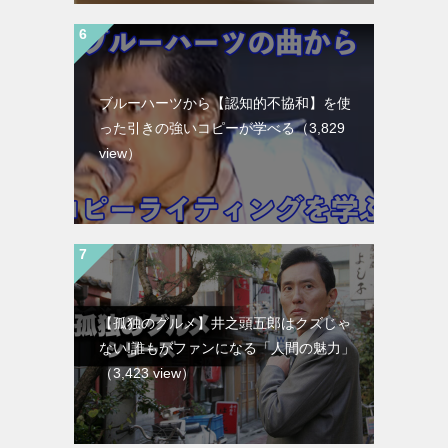
ブルーハーツから【認知的不協和】を使
った引きの強いコピーが学べる
（3,829
view）
【孤独のグルメ】井之頭五郎はクズじゃ
ない!誰もがファンになる「人間の魅力」
（3,423 view）