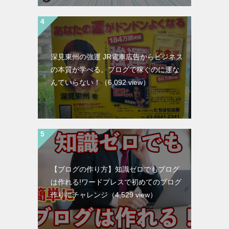
深見東州の強運 JR電車広告からビジネス
の本質が学べる。ブログで稼ぐのに運な
んていらない！
（6,092 view）
【ブログの作り方】知識ゼロでもブログ
は作れる!ワードプレスで初めてのブログ
作りにチャレンジ
（4,529 view）