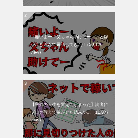
「痛いよー！父ちゃん助けてー！」と嫁
が泣き叫んで電話してきた!!
（30,126
view）
【主婦の人生を変えてしまった】読者に
ブログ教えて稼がせた結末が…
（11,977
view）