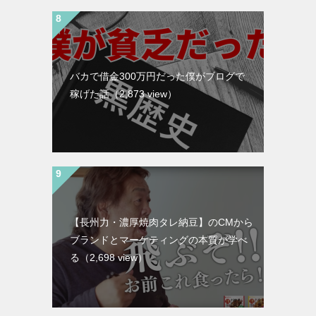
バカで借金300万円だった僕がブログで
稼げた話
（2,873 view）
【長州力・濃厚焼肉タレ納豆】のCMから
ブランドとマーケティングの本質が学べ
る
（2,698 view）